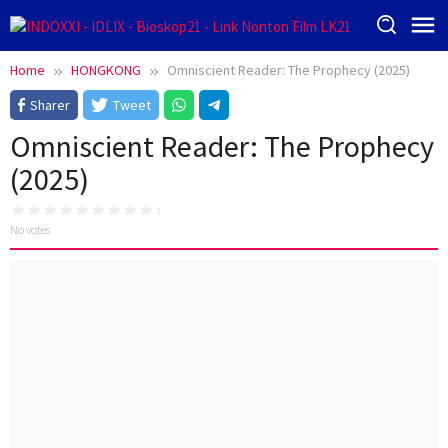
Skip
to
content
Home
HONGKONG
Omniscient Reader: The Prophecy (2025)
Sharer
Tweet
Omniscient Reader: The Prophecy
(2025)
No votes