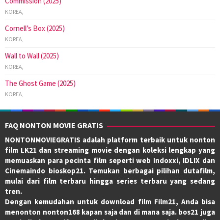
Commission (2025)
KOREA
,
Cornell’s Box (2025)
KOREA
,
Wall to Wall (2025)
KOREA
,
The Ghost Game (2025)
KOREA
,
FAQ NONTON MOVIE GRATIS
NONTONMOVIEGRATIS adalah platform terbaik untuk nonton
film LK21 dan streaming movie dengan koleksi lengkap yang
memuaskan para pecinta film seperti web Indoxxi, IDLIX dan
Cinemaindo bioskop21. Temukan berbagai pilihan dutafilm,
mulai dari film terbaru hingga series terbaru yang sedang
tren.
Dengan kemudahan untuk download film Film21, Anda bisa
menonton nonton168 kapan saja dan di mana saja. bos21 juga