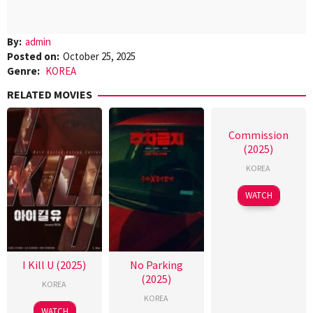
By:
admin
Posted on:
October 25, 2025
Genre:
KOREA
RELATED MOVIES
Commission
(2025)
KOREA
WATCH
I Kill U (2025)
No Parking
(2025)
KOREA
KOREA
WATCH