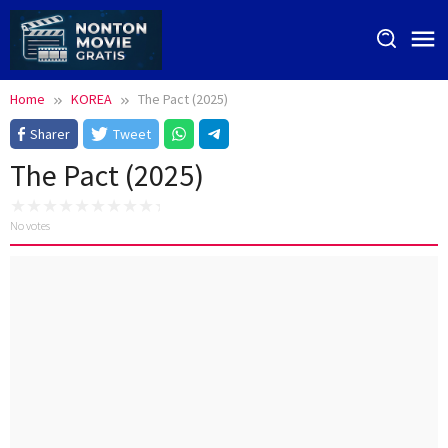
Skip
to
content
Home
KOREA
The Pact (2025)
Sharer
Tweet
The Pact (2025)
No votes