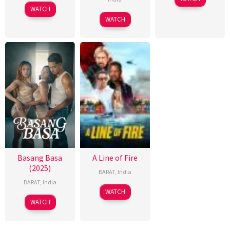
WATCH
WATCH
Basang Basa
A Line of Fire
(2025)
BARAT
,
India
BARAT
,
India
WATCH
WATCH