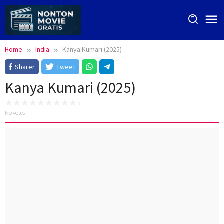
Skip
to
content
Home
India
Kanya Kumari (2025)
Sharer
Tweet
Kanya Kumari (2025)
No votes