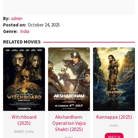
By:
admin
Posted on:
October 24, 2025
Genre:
India
RELATED MOVIES
Witchboard
Akshardham:
Kannappa (2025)
(2025)
Operation Vajra
India
Shakti (2025)
BARAT
,
India
WATCH
India