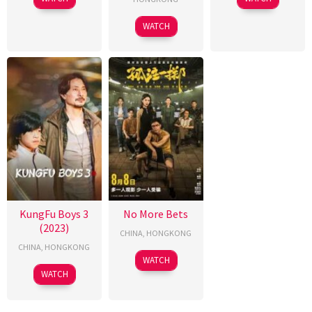
WATCH
KungFu Boys 3
No More Bets
(2023)
CHINA
,
HONGKONG
CHINA
,
HONGKONG
WATCH
WATCH