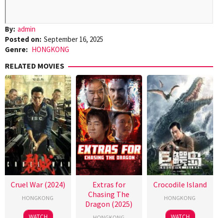
By:
admin
Posted on:
September 16, 2025
Genre:
HONGKONG
RELATED MOVIES
Cruel War (2024)
Extras for
Crocodile Island
Chasing The
HONGKONG
HONGKONG
Dragon (2025)
WATCH
WATCH
HONGKONG