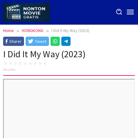
Skip
to
content
Home
HONGKONG
I Did It My Way (2023)
Sharer
Tweet
I Did It My Way (2023)
No votes