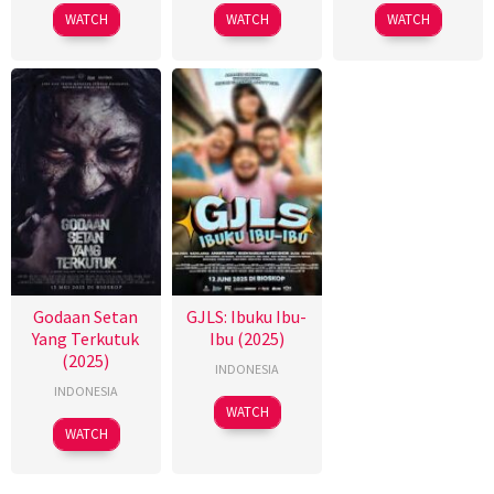
WATCH
WATCH
WATCH
Godaan Setan
GJLS: Ibuku Ibu-
Yang Terkutuk
Ibu (2025)
(2025)
INDONESIA
INDONESIA
WATCH
WATCH