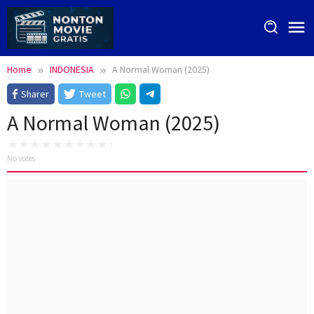
Skip
to
content
Home
INDONESIA
A Normal Woman (2025)
Sharer
Tweet
A Normal Woman (2025)
No votes