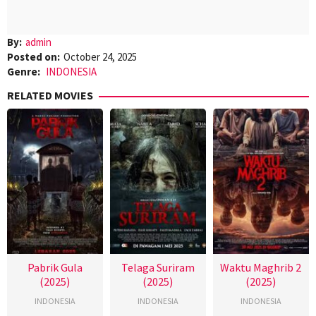
By:
admin
Posted on:
October 24, 2025
Genre:
INDONESIA
RELATED MOVIES
Pabrik Gula
Telaga Suriram
Waktu Maghrib 2
(2025)
(2025)
(2025)
INDONESIA
INDONESIA
INDONESIA